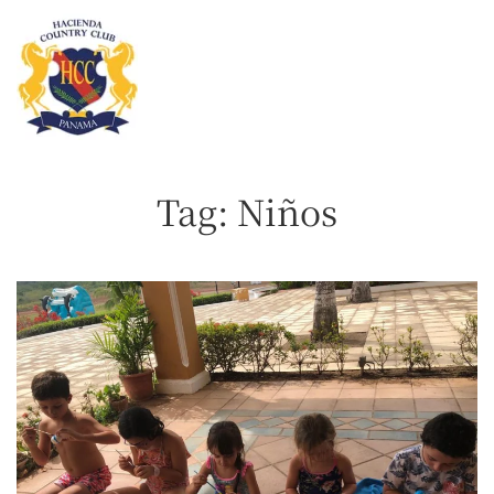
Skip
to
main
content
Tag:
Niños