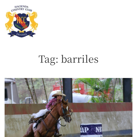
Skip
to
main
content
Tag:
barriles